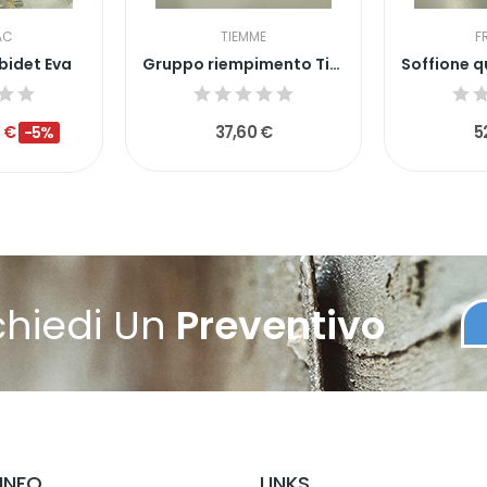
AC
TIEMME
F
bidet Eva
Gruppo riempimento Tiemme 3170030
6 €
37,60 €
5
-5%
chiedi Un
Preventivo
INFO
LINKS