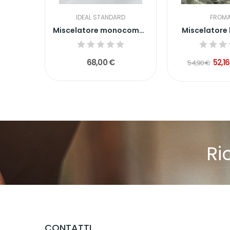
IDEAL STANDARD
FROM
16X16
Miscelatore monocomando lavabo ceraflex
Miscelatore 
68,00 €
52,1
54,90 €
Ri
CONTATTI