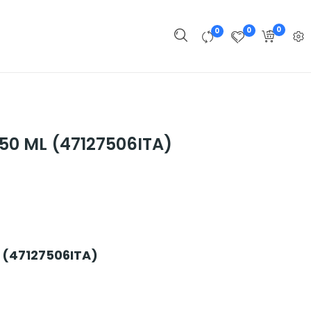
0
0
0
50 ML (47127506ITA)
 (47127506ITA)