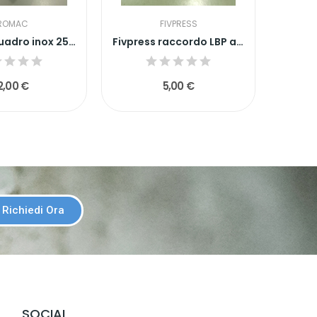
ROMAC
FIVPRESS
Soffione quadro inox 25x25
Fivpress raccordo LBP a TEE 16x1/2x16
2,00 €
5,00 €
Richiedi Ora
SOCIAL