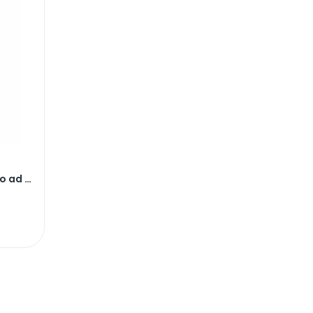
Miscelatore monocomando ad incasso doccia 66475E