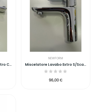
NEWFORM
Mix vasca Est. Completo Extro Cromo
Miscelatore Lavabo Extro S/Scarico
96,00 €