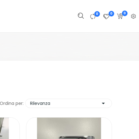
0
0
0

Ordina per:
Rilevanza